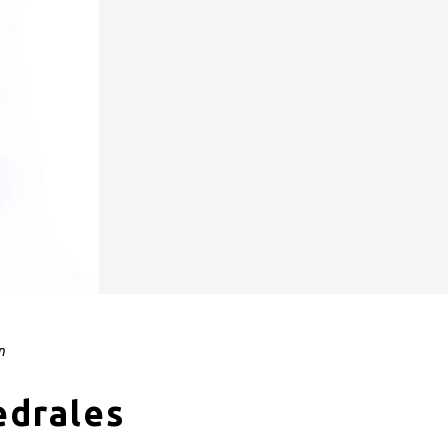
n
edrales