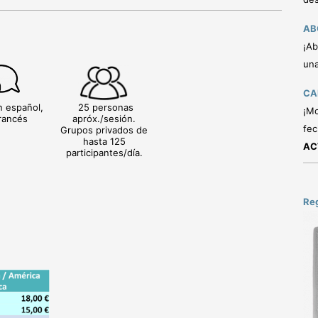
AB
¡Ab
una
CA
n español,
25 personas
¡Mo
francés
apróx./sesión.
fec
Grupos privados de
hasta 125
AC
participantes/día.
Re