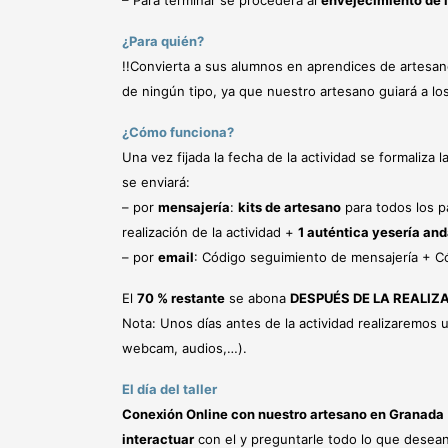
– Para terminar se procederá al
envejecimiento de l
¿Para quién?
!!Convierta a sus alumnos en aprendices de artesan
de ningún tipo, ya que nuestro artesano guiará a lo
¿Cómo funciona?
Una vez fijada la fecha de la actividad se formaliza 
se enviará:
– por
mensajería
:
kits de artesano
para todos los pa
realización de la actividad +
1 auténtica yesería and
– por
email
: Código seguimiento de mensajería + Có
El
70 % restante
se abona
DESPUÉS DE LA REALIZA
Nota: Unos días antes de la actividad realizaremos
webcam, audios,…).
El día del taller
Conexión Online con nuestro artesano en Granada
interactuar
con el y preguntarle todo lo que desean