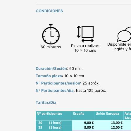
CONDICIONES
Disponible e
Pieza a realizar:
60 minutos
inglés y 
10 x 10
cms
Duración/Sesión
: 60 min.
Tamaño pieza
: 10 x 10 cm
Nº Participantes/sesión
: 25 apróx.
Nº Participantes/día
: hasta 125 apróx.
Tarifas/Día
: