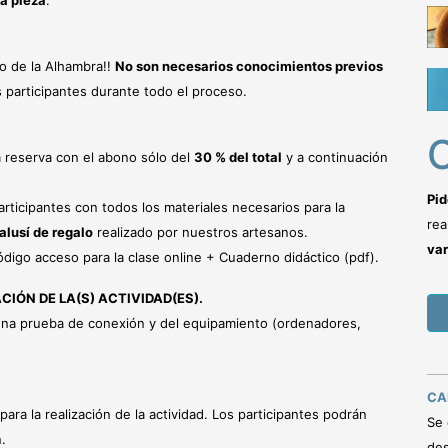
a pieza
.
o de la Alhambra!!
No son necesarios conocimientos previos
s participantes durante todo el proceso.
C
la reserva con el abono sólo del
30 % del total
y a continuación
Pid
rticipantes con todos los materiales necesarios para la
rea
alusí de regalo
realizado por nuestros artesanos.
var
digo acceso para la clase online + Cuaderno didáctico (pdf).
CIÓN DE LA(S) ACTIVIDAD(ES).
 una prueba de conexión y del equipamiento (ordenadores,
CA
para la realización de la actividad. Los participantes podrán
Se 
.
des