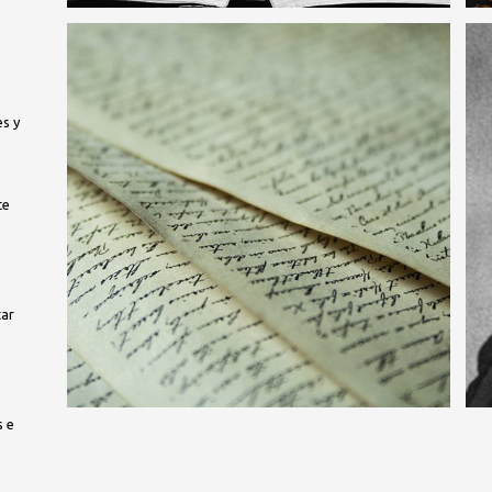
es y
te
tar
s e