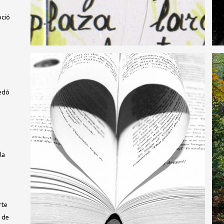
oció
uedó
la
rte
o de