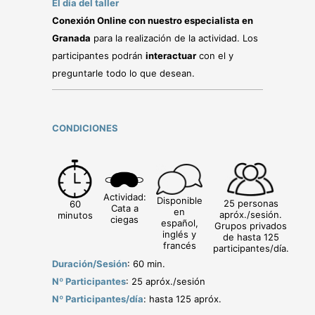
El día del taller
Conexión Online con nuestro especialista en
Granada
para la realización de la actividad. Los
participantes podrán
interactuar
con el y
preguntarle todo lo que desean.
CONDICIONES
Actividad:
Disponible
25 personas
60
Cata a
en
apróx./sesión.
minutos
ciegas
español,
Grupos privados
inglés y
de hasta 125
francés
participantes/día.
Duración/Sesión
: 60 min.
Nº Participantes
: 25 apróx./sesión
Nº Participantes/día
: hasta 125 apróx.